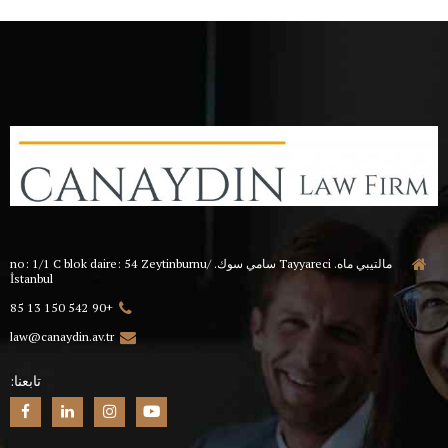
مالتيبي ماه. Tayyareci سامي سوك. no: 1/1 C blok daire: 54 Zeytinburnu/
İstanbul
+90 542 150 13 85
law@canaydin.av.tr
تابعنا: