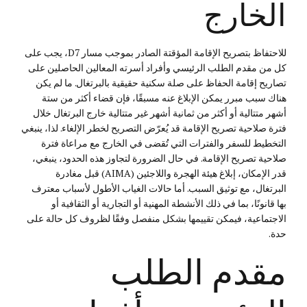
الخارج
للاحتفاظ بتصريح الإقامة المؤقتة الصادر بموجب مسار D7، يجب على
كل من مقدم الطلب الرئيسي وأفراد أسرته المعالين الحاصلين على
تصاريح إقامة الحفاظ على صلة سكنية حقيقية بالبرتغال. ما لم يكن
هناك سبب مبرر يمكن الإبلاغ عنه مسبقًا، فإن قضاء أكثر من ستة
أشهر متتالية أو أكثر من ثمانية أشهر غير متتالية خارج البرتغال خلال
فترة صلاحية تصريح الإقامة قد يُعرّض التصريح لخطر الإلغاء. لذا، ينبغي
التخطيط للسفر والفترات التي تُقضى في الخارج مع مراعاة فترة
صلاحية تصريح الإقامة. في حال الضرورة لتجاوز هذه الحدود، ينبغي،
قدر الإمكان، إبلاغ هيئة الهجرة واللاجئين (AIMA) قبل مغادرة
البرتغال، مع توثيق السبب. أما حالات الغياب الأطول لأسباب معترف
بها قانونًا، بما في ذلك الأنشطة المهنية أو التجارية أو الثقافية أو
الاجتماعية، فيمكن تقييمها بشكل منفصل وفقًا لظروف كل حالة على
حدة.
مقدم الطلب