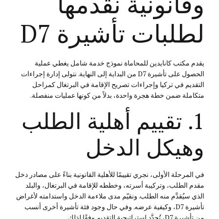
وقانونية نقدمها
لطلبات تأشيرة D7
يقدم مكتب كانايدين للمحاماة نموذج خدمة شامل يغطي عملية
الحصول على تأشيرة D7 من البداية إلى النهاية. نتولى إدارة إجراءات
التقديم في تركيا وإجراءات تصريح الإقامة في البرتغال كمراحل
متكاملة ضمن خطة هجرة واحدة، بدلاً من كونها عمليات منفصلة.
1. تقييم أهلية الطلب
وهيكل الدخل
في المرحلة الأولى، نجري تقييمًا للأهلية القانونية بناءً على مصادر دخل
مقدم الطلب، وتركيبة أسرته، وخططه للإقامة في البرتغال، والبلد
الذي سيُقدَّم منه الطلب. ونقيّم مدى ملاءمة الدخل واستدامته لأغراض
تأشيرة D7، وكيفية عرضه. وفي حال وجود فئة تأشيرة أخرى أنسب
من تأشيرة D7، تُحدَّد استراتيجية التقديم وفقًا لذلك.