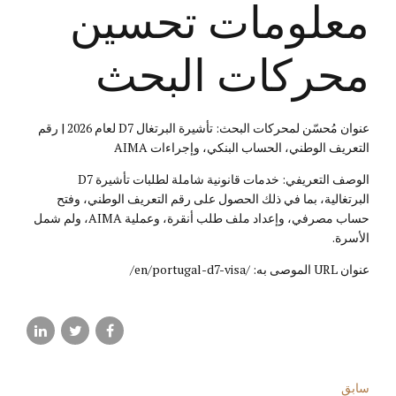
معلومات تحسين
محركات البحث
عنوان مُحسّن لمحركات البحث: تأشيرة البرتغال D7 لعام 2026 | رقم
التعريف الوطني، الحساب البنكي، وإجراءات AIMA
الوصف التعريفي: خدمات قانونية شاملة لطلبات تأشيرة D7
البرتغالية، بما في ذلك الحصول على رقم التعريف الوطني، وفتح
حساب مصرفي، وإعداد ملف طلب أنقرة، وعملية AIMA، ولم شمل
الأسرة.
عنوان URL الموصى به: /en/portugal-d7-visa/
سابق