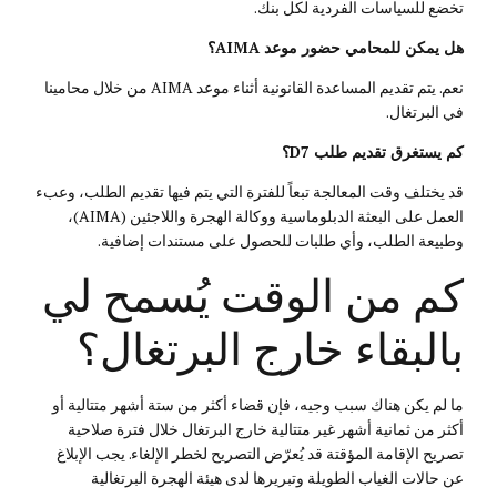
تخضع للسياسات الفردية لكل بنك.
هل يمكن للمحامي حضور موعد AIMA؟
نعم. يتم تقديم المساعدة القانونية أثناء موعد AIMA من خلال محامينا
في البرتغال.
كم يستغرق تقديم طلب D7؟
قد يختلف وقت المعالجة تبعاً للفترة التي يتم فيها تقديم الطلب، وعبء
العمل على البعثة الدبلوماسية ووكالة الهجرة واللاجئين (AIMA)،
وطبيعة الطلب، وأي طلبات للحصول على مستندات إضافية.
كم من الوقت يُسمح لي
بالبقاء خارج البرتغال؟
ما لم يكن هناك سبب وجيه، فإن قضاء أكثر من ستة أشهر متتالية أو
أكثر من ثمانية أشهر غير متتالية خارج البرتغال خلال فترة صلاحية
تصريح الإقامة المؤقتة قد يُعرّض التصريح لخطر الإلغاء. يجب الإبلاغ
عن حالات الغياب الطويلة وتبريرها لدى هيئة الهجرة البرتغالية