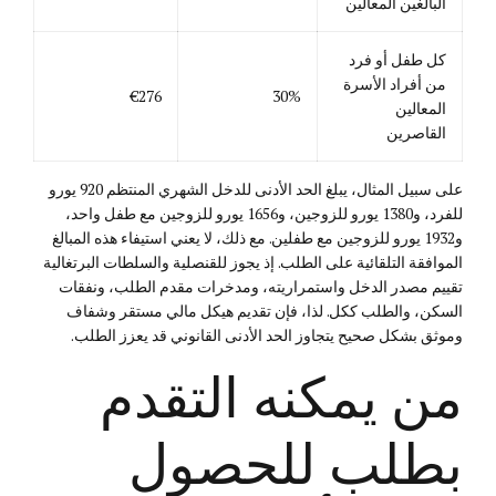
البالغين المعالين
كل طفل أو فرد
من أفراد الأسرة
€276
30%
المعالين
القاصرين
على سبيل المثال، يبلغ الحد الأدنى للدخل الشهري المنتظم 920 يورو
للفرد، و1380 يورو للزوجين، و1656 يورو للزوجين مع طفل واحد،
و1932 يورو للزوجين مع طفلين. مع ذلك، لا يعني استيفاء هذه المبالغ
الموافقة التلقائية على الطلب. إذ يجوز للقنصلية والسلطات البرتغالية
تقييم مصدر الدخل واستمراريته، ومدخرات مقدم الطلب، ونفقات
السكن، والطلب ككل. لذا، فإن تقديم هيكل مالي مستقر وشفاف
وموثق بشكل صحيح يتجاوز الحد الأدنى القانوني قد يعزز الطلب.
من يمكنه التقدم
بطلب للحصول