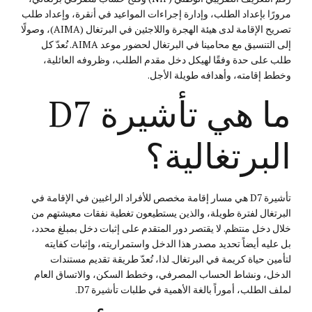
مرورًا بإعداد الطلب، وإدارة إجراءات المواعيد في أنقرة، وإعداد طلب
تصريح الإقامة لدى هيئة الهجرة واللاجئين في البرتغال (AIMA)، وصولًا
إلى التنسيق مع محامينا في البرتغال لحضور موعد AIMA. نُعدّ كل
طلب على حدة وفقًا لهيكل دخل مقدم الطلب، وظروفه العائلية،
وخطط إقامته، وأهدافه طويلة الأجل.
ما هي تأشيرة D7
البرتغالية؟
تأشيرة D7 هي مسار إقامة مخصص للأفراد الراغبين في الإقامة في
البرتغال لفترة طويلة، والذين يستطيعون تغطية نفقات معيشتهم من
خلال دخل منتظم. لا يقتصر دور المتقدم على إثبات دخل بمبلغ محدد،
بل عليه أيضاً تحديد مصدر هذا الدخل واستمراريته، وإثبات كفايته
لتأمين حياة كريمة في البرتغال. لذا، تُعدّ طريقة تقديم مستندات
الدخل، ونشاط الحساب المصرفي، وخطط السكن، والاتساق العام
لملف الطلب، أموراً بالغة الأهمية في طلبات تأشيرة D7.