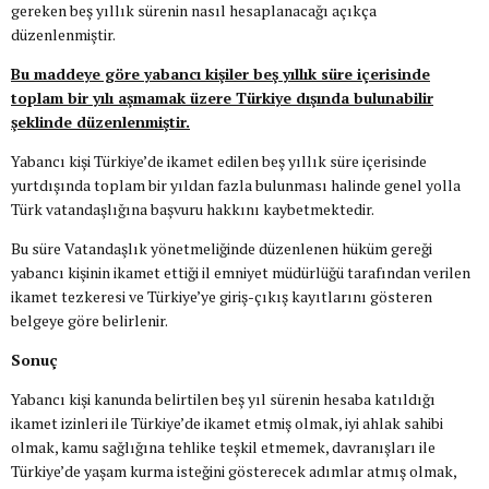
gereken beş yıllık sürenin nasıl hesaplanacağı açıkça
düzenlenmiştir.
Bu maddeye göre yabancı kişiler beş yıllık süre içerisinde
toplam bir yılı aşmamak üzere Türkiye dışında bulunabilir
şeklinde düzenlenmiştir.
Yabancı kişi Türkiye’de ikamet edilen beş yıllık süre içerisinde
yurtdışında toplam bir yıldan fazla bulunması halinde genel yolla
Türk vatandaşlığına başvuru hakkını kaybetmektedir.
Bu süre Vatandaşlık yönetmeliğinde düzenlenen hüküm gereği
yabancı kişinin ikamet ettiği il emniyet müdürlüğü tarafından verilen
ikamet tezkeresi ve Türkiye’ye giriş-çıkış kayıtlarını gösteren
belgeye göre belirlenir.
Sonuç
Yabancı kişi kanunda belirtilen beş yıl sürenin hesaba katıldığı
ikamet izinleri ile Türkiye’de ikamet etmiş olmak, iyi ahlak sahibi
olmak, kamu sağlığına tehlike teşkil etmemek, davranışları ile
Türkiye’de yaşam kurma isteğini gösterecek adımlar atmış olmak,