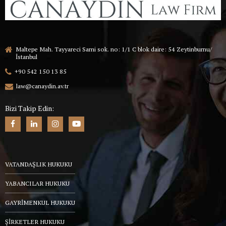
Maltepe Mah. Tayyareci Sami sok. no: 1/1 C blok daire: 54 Zeytinburnu/
İstanbul
+90 542 150 13 85
law@canaydin.av.tr
Bizi Takip Edin:
VATANDAŞLIK HUKUKU
YABANCILAR HUKUKU
GAYRİMENKUL HUKUKU
ŞİRKETLER HUKUKU