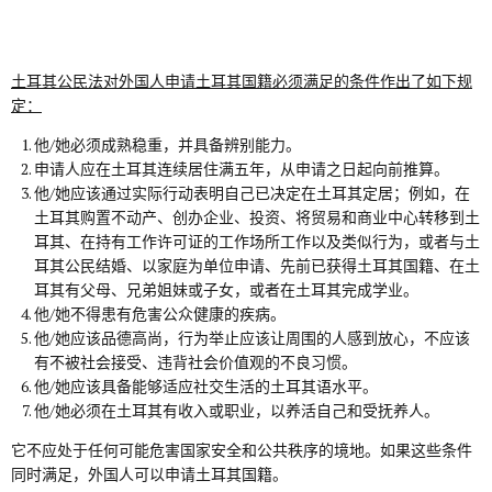
土耳其公民法对外国人申请土耳其国籍必须满足的条件作出了如下规
定：
他/她必须成熟稳重，并具备辨别能力。
申请人应在土耳其连续居住满五年，从申请之日起向前推算。
他/她应该通过实际行动表明自己已决定在土耳其定居；例如，在
土耳其购置不动产、创办企业、投资、将贸易和商业中心转移到土
耳其、在持有工作许可证的工作场所工作以及类似行为，或者与土
耳其公民结婚、以家庭为单位申请、先前已获得土耳其国籍、在土
耳其有父母、兄弟姐妹或子女，或者在土耳其完成学业。
他/她不得患有危害公众健康的疾病。
他/她应该品德高尚，行为举止应该让周围的人感到放心，不应该
有不被社会接受、违背社会价值观的不良习惯。
他/她应该具备能够适应社交生活的土耳其语水平。
他/她必须在土耳其有收入或职业，以养活自己和受抚养人。
它不应处于任何可能危害国家安全和公共秩序的境地。如果这些条件
同时满足，外国人可以申请土耳其国籍。