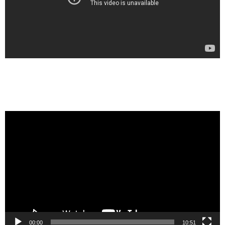
视
频
播
放
器
00:00
10:51