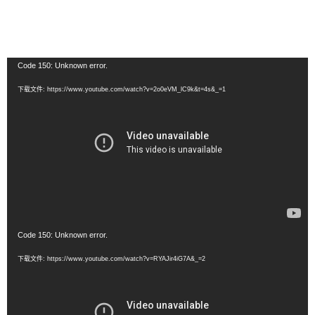
视
Code 150: Unknown error.
频
下载文件: https://www.youtube.com/watch?v=2o0eVM_lC9k&t=4s&_=1
播
放
器
视
Code 150: Unknown error.
频
下载文件: https://www.youtube.com/watch?v=RYAJir4iG7A&_=2
播
放
器