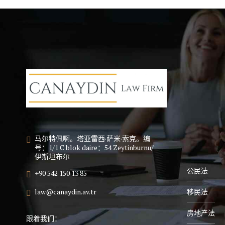
马尔特佩啊。塔亚雷西·萨米·索克。编
号：1/1 C blok daire：54 Zeytinburnu/
伊斯坦布尔
公民法
+90 542 150 13 85
移民法
law@canaydin.av.tr
房地产法
跟着我们：