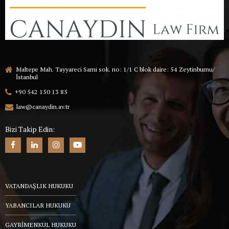
Maltepe Mah. Tayyareci Sami sok. no: 1/1 C blok daire: 54 Zeytinburnu/
İstanbul
+90 542 150 13 85
law@canaydin.av.tr
Bizi Takip Edin:
VATANDAŞLIK HUKUKU
YABANCILAR HUKUKU
GAYRİMENKUL HUKUKU