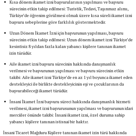
Kısa dönem ikamet izni başvurularının yapılması ve başvuru
sürecinin etkin takip edilmesi: Turistik, Tedavi, Taşınmaz alımı,
Türkiye’de öğrenim görülmesi olmak üzere kısa süreli ikamet izni
başvuru sebeplerine göre farklılık göstermektedir.
Uzun Dönem İkamet İzni için başvurunun yapılması, başvuru
sürecinin etkin takip edilmesi: Uzun dönem ikamet izni Türkiye’de
kesintisiz 8 yıldan fazla kalan yabancı kişilere tanınan ikamet
izin türüdür.
Aile ikamet izni başvuru sürecinin hakkında danışmanlık
verilmesi ve başvurunun yapılması ve başvuru sürecinin etkin
takibi: Aile ikamet izni Türkiye’de en az 1 yıl boyunca ikamet eden
destekleyici ile birlikte destekleyicinin eşi ve çocuklarının da
başvurabileceği ikamet türüdür.
İnsani İkamet İzni başvuru süreci hakkında danışmanlık hizmeti
verilmesi, ikamet izni başvurusunun yapılması ve başvurunun idari
merciiler önünde takibi: İnsani ikamet izni, özel duruma sahip
yabancı kişilere tanınan istisnai bir haktır.
İnsani Ticaret Mağduru Kişilere tanınan ikamet izin türü hakkında