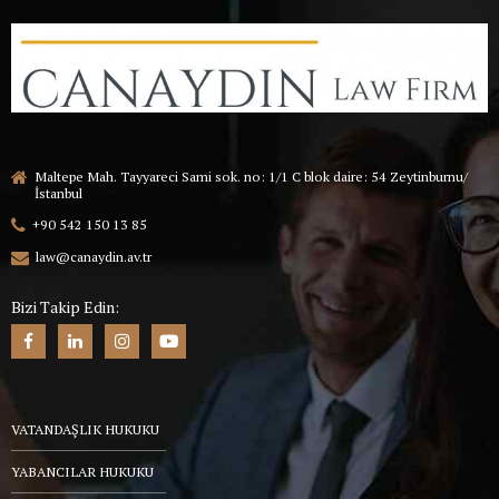
Maltepe Mah. Tayyareci Sami sok. no: 1/1 C blok daire: 54 Zeytinburnu/
İstanbul
+90 542 150 13 85
law@canaydin.av.tr
Bizi Takip Edin:
VATANDAŞLIK HUKUKU
YABANCILAR HUKUKU